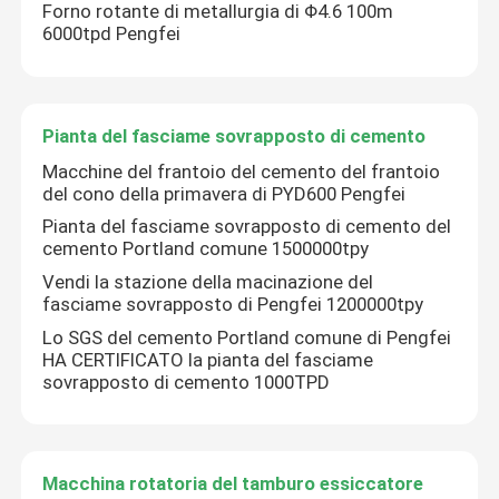
Forno rotante di metallurgia di Φ4.6 100m
6000tpd Pengfei
Giro della fabbrica
Controllo di qualità
Pianta del fasciame sovrapposto di cemento
Macchine del frantoio del cemento del frantoio
del cono della primavera di PYD600 Pengfei
Contattici
Pianta del fasciame sovrapposto di cemento del
cemento Portland comune 1500000tpy
Notizie
Vendi la stazione della macinazione del
fasciame sovrapposto di Pengfei 1200000tpy
Lo SGS del cemento Portland comune di Pengfei
linea di produzione del cemento
HA CERTIFICATO la pianta del fasciame
sovrapposto di cemento 1000TPD
Linea di produzione attiva della calce
Macchina rotatoria del tamburo essiccatore
Attrezzatura di produzione del cemento