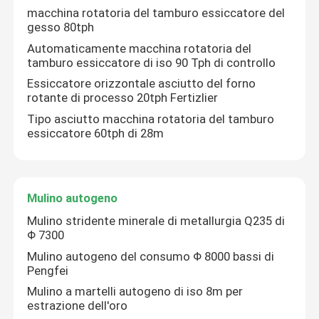
macchina rotatoria del tamburo essiccatore del
gesso 80tph
Stazione stridente del cemento
Automaticamente macchina rotatoria del
tamburo essiccatore di iso 90 Tph di controllo
Pianta della calce idratata
Essiccatore orizzontale asciutto del forno
rotante di processo 20tph Fertizlier
Tipo asciutto macchina rotatoria del tamburo
Sistema del forno rotante
essiccatore 60tph di 28m
Forno rotante di metallurgia
Mulino autogeno
Pianta del fasciame sovrapposto di cemento
Mulino stridente minerale di metallurgia Q235 di
Φ 7300
Mulino autogeno del consumo Φ 8000 bassi di
Macchina rotatoria del tamburo essiccatore
Pengfei
Mulino a martelli autogeno di iso 8m per
estrazione dell'oro
Mulino autogeno