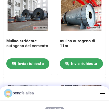
Giro della fabbrica
Controllo di qualità
Mulino stridente
mulino autogeno di
Contattici
autogeno del cemento
11m
Notizie
Invia richiesta
Invia richiesta
linea di produzione del cemento
Linea di produzione attiva della calce
pengfeialisa
Attrezzatura di produzione del cemento