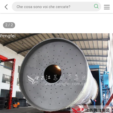
2
/
2