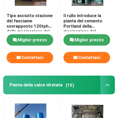
Tipo asciutto stazione
Il rullo introduce la
del fasciame
pianta del cemento
sovrapposto 120tph
Portland della
della macinazione del
macinazione del
cemento
fasciame sovrapposto
Miglior prezzo
Miglior prezzo
Contattaci
Contattaci
Pianta della calce idratata
(15)