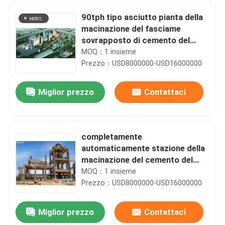
90tph tipo asciutto pianta della
macinazione del fasciame
sovrapposto di cemento del
cemento Portland comune
MOQ：1 insieme
Prezzo：USD8000000-USD16000000
Miglior prezzo
Contattaci
completamente
automaticamente stazione della
Casa
macinazione del cemento del
cemento Portland comune
MOQ：1 insieme
180tph
Prezzo：USD8000000-USD16000000
Prodotti
Miglior prezzo
Contattaci
Pianta del fasciame sovrapposto di cemento del cemento Portland comune 1500000tpy
Circa noi