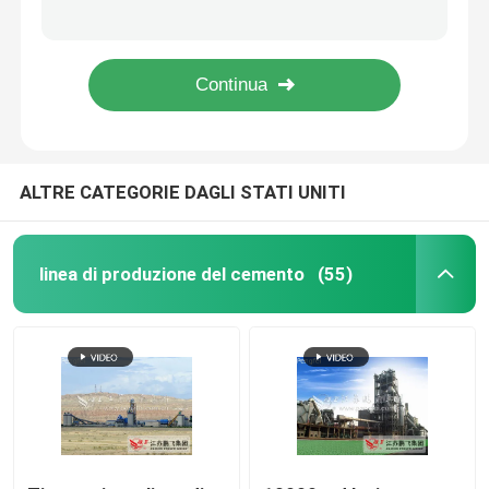
L'iso Φ4500 ha certificato il mulino autogeno di metallurgia di potere
Cemento di Pengfei Φ 5000 che macina mulino autogeno
Stazione stridente del cemento
Macchina stridente autogena del mulino del cemento di metallurgia di Φ 6100
Mulino autogeno di Pengfei 4000 del CE di iso di Φ 6700
Pianta della calce idratata
ALTRE CATEGORIE DAGLI STATI UNITI
Sistema del forno rotante
Forno rotante di metallurgia
linea di produzione del cemento
(55)
Pianta del fasciame sovrapposto di cemento
Macchina rotatoria del tamburo essiccatore
Mulino autogeno