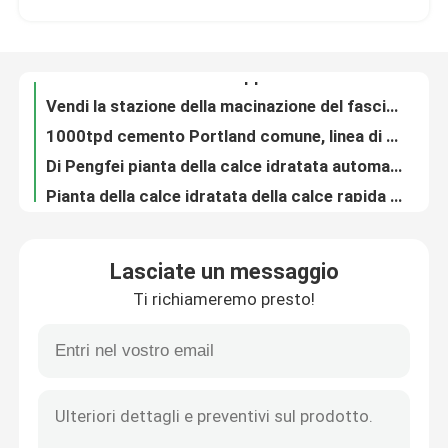
Vendi la stazione della macinazione del fasciame sovrapposto di Pengfei 1200000tpy
1000tpd cemento Portland comune, linea di produzione del fasciame sovrapposto di cemento del PPC
Giro della fabbrica
Di Pengfei pianta della calce idratata automaticamente 10000 Tpy
Pianta della calce idratata della calce rapida del calcare 80000TPY
Controllo di qualità
Calce viva tpy di iso del calcare 70000 e calce idratata
Pianta della calce idratata del trasportatore di vite di 20000 Tpy
Contattici
Calce rapida 10000 Ton Hydrated Lime Plant di Pengfei
Tamburo essiccatore rotatorio di iso 40tph Pengfei Fertizlier
Notizie
macchina rotatoria del tamburo essiccatore del gesso 10tph
Lasciate un messaggio
Macchina rotatoria orizzontale del tamburo essiccatore di 5tph 28m
Ti richiameremo presto!
Forno rotante della pianta della calce rapida del nichelio del piatto della primavera
linea di produzione del cemento
Il sigillamento Plat le parti del forno rotante dell'acciaieria della calce rapida
Parti del forno rotante del nichelio dell'asse del pignone del diametro 10
Linea di produzione attiva della calce
Fodere per i pezzi di ricambio della macchina per la frantumazione del cemento del mulino a palle dello SGS
La sfera d'acciaio per il mulino a palle Pengfei su croma i pezzi di ricambio della macchina per la frantumazione
Attrezzatura di produzione del cemento