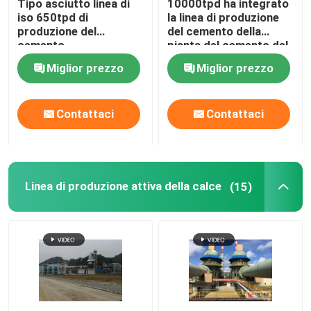
Tipo asciutto linea di
10000tpd ha integrato
iso 650tpd di
la linea di produzione
produzione del
del cemento della
Parti del forno rotante
cemento
pianta del cemento del
cemento Portland
Miglior prezzo
Miglior prezzo
comune
Pezzi di ricambio della macchina per la frantumazione
Contattaci
Contattaci
Linea di produzione attiva della calce
(15)