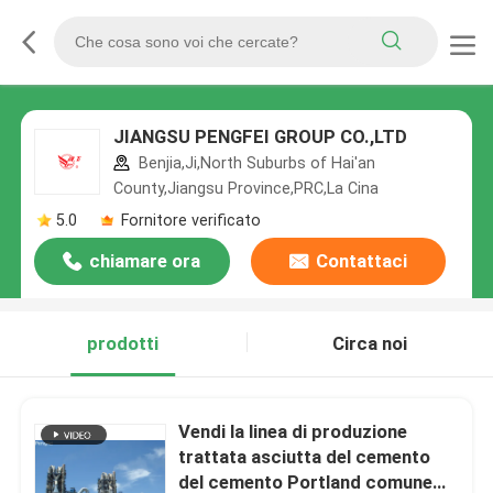
JIANGSU PENGFEI GROUP CO.,LTD
Benjia,Ji,North Suburbs of Hai'an
County,Jiangsu Province,PRC,La Cina
5.0
Fornitore verificato
chiamare ora
Contattaci
prodotti
Circa noi
Vendi la linea di produzione
trattata asciutta del cemento
del cemento Portland comune