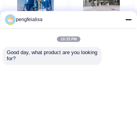
pengfeialisa
Calce rapida 10000
Calce viva tpy di iso del
Ton Hydrated Lime
calcare 70000 e calce
Plant di Pengfei
idratata
10:35 PM
Miglior prezzo
Miglior prezzo
Good day, what product are you looking 
for?
Contattaci
Contattaci
Osservi più
Casa
Circa noi
Contattaci
Desktop Site
Mappa del sito
Privacy Policy