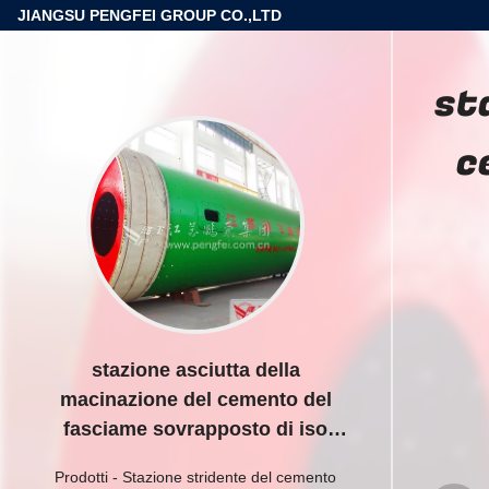
JIANGSU PENGFEI GROUP CO.,LTD
st
c
stazione asciutta della
macinazione del cemento del
fasciame sovrapposto di iso
140tph
Prodotti
-
Stazione stridente del cemento