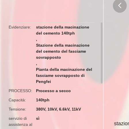
butto
Evidenziare
stazione della macinazione
del cemento 140tph
,
Stazione della macinazione
del cemento del fasciame
sovrapposto
,
Pianta della macinazione del
fasciame sovrapposto di
Pengfei
PROCESSO
Processo a secco
Capacità
140tph
Tensione
380V, 10kV, 6.6kV, 11kV
servizio di
sì
stazio
assistenza al