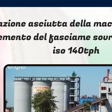
azione asciutta della mac
emento del fasciame sovr
iso 140tph