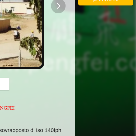
button
i
ENGFEI
sovrapposto di iso 140tph