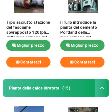
Tipo asciutto stazione
Il rullo introduce la
del fasciame
pianta del cemento
sovrapposto 120tph
Portland della
della macinazione del
macinazione del
cemento
fasciame sovrapposto
Miglior prezzo
Miglior prezzo
Contattaci
Contattaci
Pianta della calce idratata
(15)