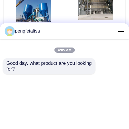
Calce rapida 10000
Calce viva tpy di iso del
pengfeialisa
Ton Hydrated Lime
calcare 70000 e calce
Plant di Pengfei
idratata
4:05 AM
Miglior prezzo
Miglior prezzo
Good day, what product are you looking 
for?
Contattaci
Contattaci
Osservi più
Casa
Circa noi
Contattaci
Desktop Site
Mappa del sito
Privacy Policy