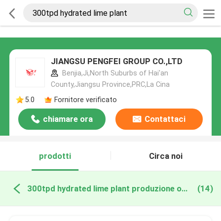
JIANGSU PENGFEI GROUP CO.,LTD
Benjia,Ji,North Suburbs of Hai'an
County,Jiangsu Province,PRC,La Cina
5.0
Fornitore verificato
chiamare ora
Contattaci
prodotti
Circa noi
300tpd hydrated lime plant produzione online
(14)