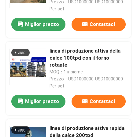
Prezzo：USD1000000-USD10000000
Per set
Giro della fabbrica
Miglior prezzo
Contattaci
Controllo di qualità
linea di produzione attiva della
Contattici
calce 100tpd con il forno
rotante
MOQ：1 insieme
Notizie
Prezzo：USD1000000-USD10000000
Per set
linea di produzione del cemento
Miglior prezzo
Contattaci
Linea di produzione attiva della calce
linea di produzione attiva rapida
Attrezzatura di produzione del cemento
della calce 200tpd