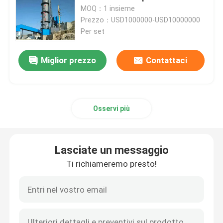
MOQ：1 insieme
Prezzo：USD1000000-USD10000000
Stazione stridente del cemento
Per set
Pianta della calce idratata
Miglior prezzo
Contattaci
Sistema del forno rotante
Osservi più
Forno rotante di metallurgia
Lasciate un messaggio
Pianta del fasciame sovrapposto di cemento
Ti richiameremo presto!
Macchina rotatoria del tamburo essiccatore
Mulino autogeno