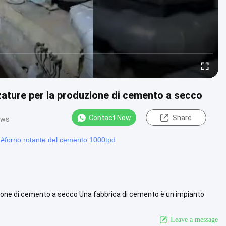
zature per la produzione di cemento a secco
Contact Now
Share
ews
#
forno rotante del cemento 1000tpd
zione di cemento a secco Una fabbrica di cemento è un impianto
e ....
View More
Leave a message