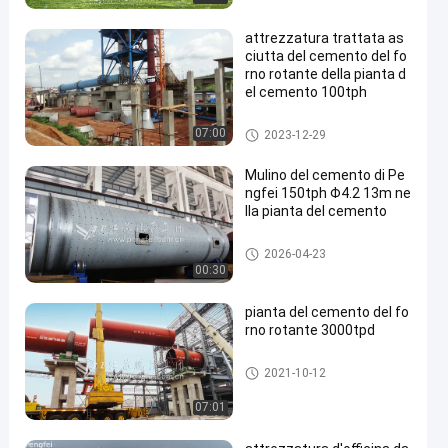
attrezzatura trattata as
ciutta del cemento del fo
rno rotante della pianta d
el cemento 100tph
linea di produzione del cement
07:00
2023-12-29
o
Mulino del cemento di Pe
ngfei 150tph Φ4.2 13m ne
lla pianta del cemento
Pianta del fasciame sovrappo
2026-04-23
sto di cemento
00:30
pianta del cemento del fo
rno rotante 3000tpd
linea di produzione del cement
2021-10-12
o
07:01