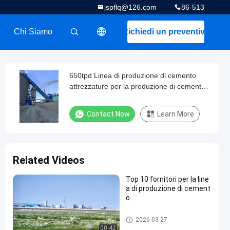
jspflq@126.com
86-513
Chi Siamo
Richiedi un preventivo
描述
650tpd Linea di produzione di cemento
attrezzature per la produzione di cemento
a secco
Contact Now
Learn More
Related Videos
Top 10 fornitori per la line
a di produzione di cement
o
linea di produzione del cement
2026-03-27
o
00:42