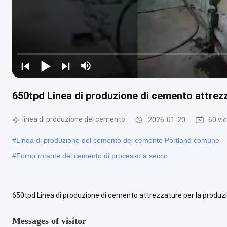
650tpd Linea di produzione di cemento attrez
linea di produzione del cemento
2026-01-20
60 vi
#
Linea di produzione del cemento del cemento Portland comune
#
Forno rotante del cemento di processo a secco
650tpd Linea di produzione di cemento attrezzature per la produ
industriale in cui viene prodotto il cemento.,Le principali attrezzatur
Messages of visitor