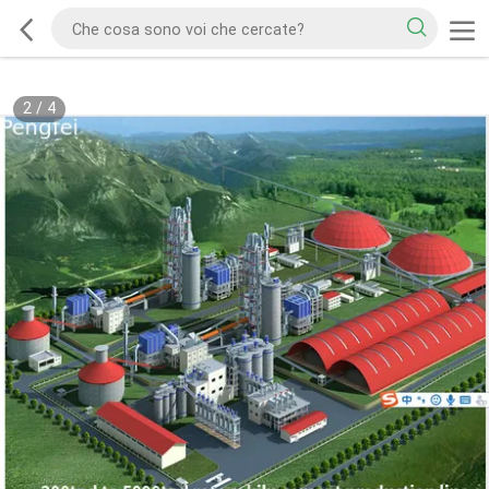
2
/
4