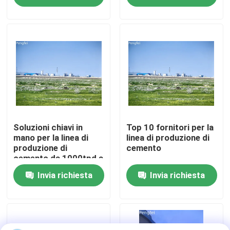
1000 to 10000 Tons
Tons Per Day Cement
Per Day Cement Plant
Processing System
Giro della fabbrica
Controllo di qualità
Contattici
Notizie
Soluzioni chiavi in
Top 10 fornitori per la
mano per la linea di
linea di produzione di
produzione di
cemento
cemento da 1000tpd a
linea di produzione del cemento
100000tpd
Invia richiesta
Invia richiesta
Linea di produzione attiva della calce
Attrezzatura di produzione del cemento