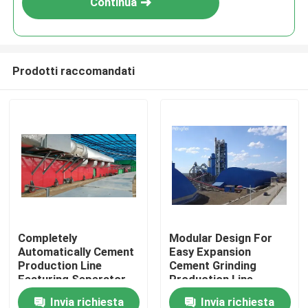
Continua
Prodotti raccomandati
Casa
Completely
Modular Design For
Automatically Cement
Easy Expansion
Prodotti
Production Line
Cement Grinding
Featuring Seperator
Production Line
Main Equipment and
Featuring Production
Invia richiesta
Invia richiesta
Circa noi
Production Capacity
Capacity 1000-10000